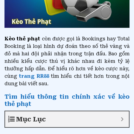
Kèo thẻ phạt
còn được gọi là Bookings hay Total
Booking là loại hình dự đoán theo số thẻ vàng và
đỏ mà hai đội phải nhận trong trận đấu. Bao gồm
nhiều kiểu cược thú vị khác nhau đi kèm tỷ lệ
thưởng hấp dẫn. Để hiểu rõ hơn về kèo cược này,
cùng
trang RR88
tìm hiểu chi tiết hơn trong nội
dung bài viết sau.
Tìm hiểu thông tin chính xác về kèo
thẻ phạt
Mục Lục