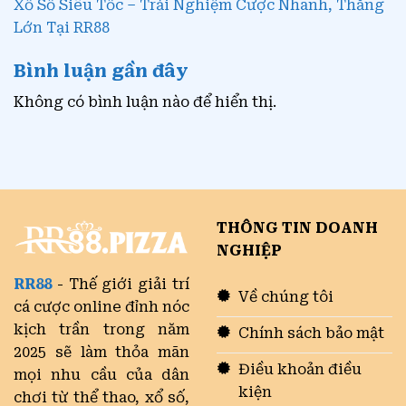
Xổ Số Siêu Tốc – Trải Nghiệm Cược Nhanh, Thắng
Lớn Tại RR88
Bình luận gần đây
Không có bình luận nào để hiển thị.
THÔNG TIN DOANH
NGHIỆP
RR88
- Thế giới giải trí
Về chúng tôi
cá cược online đỉnh nóc
kịch trần trong năm
Chính sách bảo mật
2025 sẽ làm thỏa mãn
Điều khoản điều
mọi nhu cầu của dân
kiện
chơi từ thể thao, xổ số,