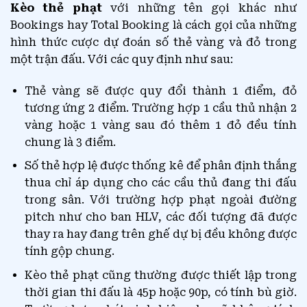
Kèo thẻ phạt
với những tên gọi khác như
Bookings hay Total Booking là cách gọi của những
hình thức cược dự đoán số thẻ vàng và đỏ trong
một trận đấu. Với các quy định như sau:
Thẻ vàng sẽ được quy đổi thành 1 điểm, đỏ
tương ứng 2 điểm. Trường hợp 1 cầu thủ nhận 2
vàng hoặc 1 vàng sau đó thêm 1 đỏ đều tính
chung là 3 điểm.
Số thẻ hợp lệ được thống kê để phân định thắng
thua chỉ áp dụng cho các cầu thủ đang thi đấu
trong sân. Với trường hợp phạt ngoài đường
pitch như cho ban HLV, các đối tượng đã được
thay ra hay đang trên ghế dự bị đều không được
tính gộp chung.
Kèo thẻ phạt cũng thường được thiết lập trong
thời gian thi đấu là 45p hoặc 90p, có tính bù giờ.