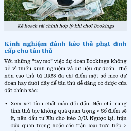
Kế hoạch tài chính hợp lý khi chơi Bookings
Kinh nghiệm đánh kèo thẻ phạt đỉnh
cấp cho tân thủ
Với những “tay mơ” việc dự đoán Bookings không
dễ vì thiếu kinh nghiệm và dữ liệu dự đoán. Thế
nên cao thủ từ RR88 đã chỉ điểm một số mẹo dự
đoán hay dưới đây để tân thủ dễ dàng có được cửa
đặt chính xác:
Xem xét tính chất màn đối đầu: Nếu chỉ mang
tính thủ tục không quá quan trọng > Số điểm sẽ
ít, nên đầu tư Xỉu cho kèo O/U. Ngược lại, trận
đấu quan trọng hoặc các trận loại trực tiếp >