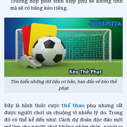
Trường hợp phát sinh hiệp phụ sẽ không tính
mà sẽ có bảng kèo riêng.
Tìm hiểu những dữ liệu cơ bản, ban đầu về kèo thẻ
phạt
Đây là hình thức cược
thể thao
phụ nhưng rất
được người chơi ưa chuộng vì nhiều lý do. Trong
đó có thể kể đến như: Cách dự đoán độc đáo mới
mẻ làm cho người chơi không nhàm chán, ngoài ra