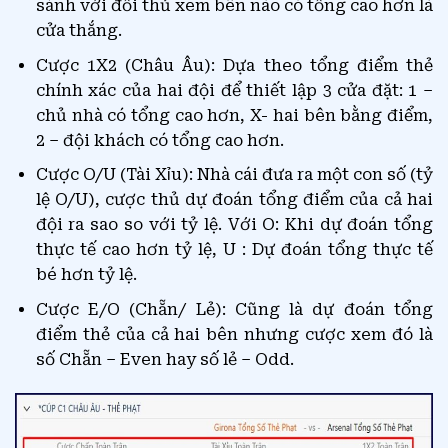
sánh với đối thủ xem bên nào có tổng cao hơn là
cửa thắng.
Cược 1X2 (Châu Âu): Dựa theo tổng điểm thẻ
chính xác của hai đội để thiết lập 3 cửa đặt: 1 –
chủ nhà có tổng cao hơn, X- hai bên bằng điểm,
2 – đội khách có tổng cao hơn.
Cược O/U (Tài Xỉu): Nhà cái đưa ra một con số (tỷ
lệ O/U), cược thủ dự đoán tổng điểm của cả hai
đội ra sao so với tỷ lệ. Với O: Khi dự đoán tổng
thực tế cao hơn tỷ lệ, U : Dự đoán tổng thực tế
bé hơn tỷ lệ.
Cược E/O (Chẵn/ Lẻ): Cũng là dự đoán tổng
điểm thẻ của cả hai bên nhưng cược xem đó là
số Chẵn – Even hay số lẻ – Odd.