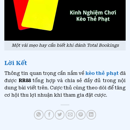
Một vài mẹo hay cần biết khi đánh Total Bookings
Lời Kết
Thông tin quan trọng cần nắm về
kèo thẻ phạt
đã
được
RR88
tổng hợp và chia sẻ đầy đủ trong nội
dung bài viết trên. Cược thủ cùng theo dõi để tăng
cơ hội thu lợi nhuận khi tham gia đặt cược.