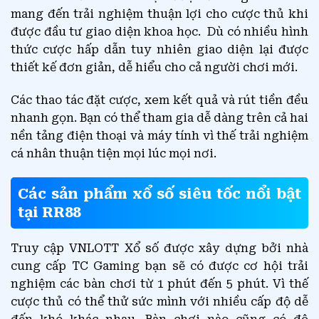
mang đến trải nghiệm thuận lợi cho cược thủ khi
được đầu tư giao diện khoa học. Dù có nhiều hình
thức cược hấp dẫn tuy nhiên giao diện lại được
thiết kế đơn giản, dễ hiểu cho cả người chơi mới.
Các thao tác đặt cược, xem kết quả và rút tiền đều
nhanh gọn. Bạn có thể tham gia dễ dàng trên cả hai
nền tảng điện thoại và máy tính vì thế trải nghiệm
cá nhân thuận tiện mọi lúc mọi nơi.
Các sản phẩm xổ số siêu tốc nổi bật
tại RR88
Truy cập VNLOTT Xổ số được xây dựng bởi nhà
cung cấp TC Gaming bạn sẽ có được cơ hội trải
nghiệm các bàn chơi từ 1 phút đến 5 phút. Vì thế
cược thủ có thể thử sức mình với nhiều cấp độ dễ