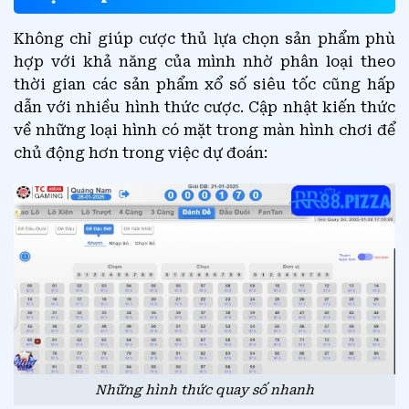
Không chỉ giúp cược thủ lựa chọn sản phẩm phù
hợp với khả năng của mình nhờ phân loại theo
thời gian các sản phẩm xổ số siêu tốc cũng hấp
dẫn với nhiều hình thức cược. Cập nhật kiến thức
về những loại hình có mặt trong màn hình chơi để
chủ động hơn trong việc dự đoán:
Những hình thức quay số nhanh