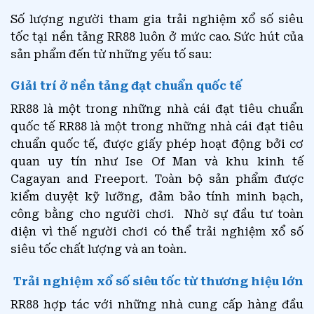
Số lượng người tham gia trải nghiệm xổ số siêu
tốc tại nền tảng RR88 luôn ở mức cao. Sức hút của
sản phẩm đến từ những yếu tố sau:
Giải trí ở nền tảng đạt chuẩn quốc tế
RR88 là một trong những nhà cái đạt tiêu chuẩn
quốc tế RR88 là một trong những nhà cái đạt tiêu
chuẩn quốc tế, được giấy phép hoạt động bởi cơ
quan uy tín như Ise Of Man và khu kinh tế
Cagayan and Freeport. Toàn bộ sản phẩm được
kiểm duyệt kỹ lưỡng, đảm bảo tính minh bạch,
công bằng cho người chơi. Nhờ sự đầu tư toàn
diện vì thế người chơi có thể trải nghiệm xổ số
siêu tốc chất lượng và an toàn.
Trải nghiệm xổ số siêu tốc từ thương hiệu lớn
RR88 hợp tác với những nhà cung cấp hàng đầu