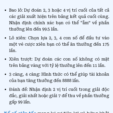
Bao lô: Dự đoán 2, 3 hoặc 4 vị trí cuối của tất cả
các giải xuất hiện trên bảng kết quả cuối cùng.
Nhận định chính xác bạn có thể “ẵm” về phần
thưởng lên đến 99.5 lần.
Lô xiên: Chọn lựa 2, 3, 4 con số để đầu tư vào
một vé cược xiên bạn có thể ăn thưởng đến 175
lần.
Xiên trượt: Dự đoán các con số không có mặt
trên bảng vàng với tỷ lệ thưởng lên đến 11 lần.
3 càng, 4 càng: Hình thức có thể giúp tài khoản
của bạn tăng thưởng đến 8888 lần.
Đánh đề: Nhận định 2 vị trí cuối trong giải độc
đắc, giải nhất hoặc giải 7 để thu về phần thưởng
gấp 99 lần.