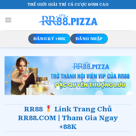
Bỏ
THẾ GIỚI GIẢI TRÍ CÁ CƯỢC ĐỈNH CAO
qua
nội
dung
ĐĂNG KÝ +88K
ĐĂNG NHẬP
RR88
Link Trang Chủ
RR88.COM | Tham Gia Ngay
+88K