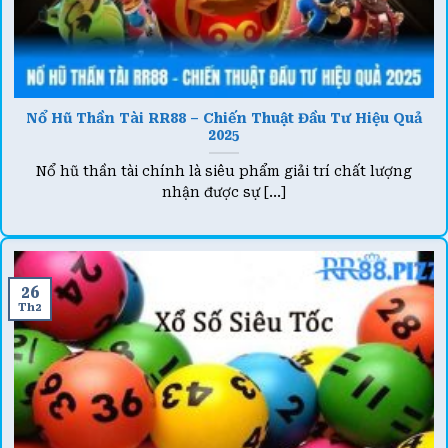
Nổ Hũ Thần Tài RR88 – Chiến Thuật Đầu Tư Hiệu Quả
2025
Nổ hũ thần tài chính là siêu phẩm giải trí chất lượng
nhận được sự [...]
26
Th2