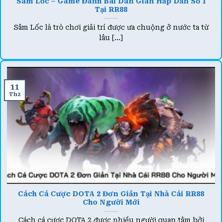
Sâm Lốc – Game Đánh Bài Dân Gian Hấp Dẫn Số 1
Tại RR88
Sâm Lốc là trò chơi giải trí được ưa chuộng ở nước ta từ
lâu [...]
11
Th2
Cách Cá Cược DOTA 2 Đơn Giản Tại Nhà Cái RR88
Cho Người Mới
Cách cá cược DOTA 2 được nhiều người quan tâm bởi