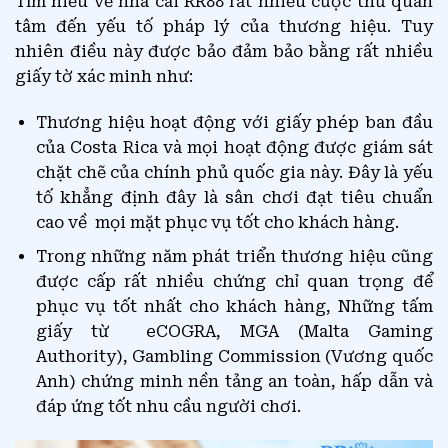
Tìm hiểu về nhà cái RR88 rất nhiều cược thủ quan
tâm đến yếu tố pháp lý của thương hiệu. Tuy
nhiên điều này được bảo đảm bảo bằng rất nhiều
giấy tờ xác minh như:
Thương hiệu hoạt động với giấy phép ban đầu
của Costa Rica và mọi hoạt động được giám sát
chặt chẽ của chính phủ quốc gia này. Đây là yếu
tố khẳng định đây là sân chơi đạt tiêu chuẩn
cao về mọi mặt phục vụ tốt cho khách hàng.
Trong những năm phát triển thương hiệu cũng
được cấp rất nhiều chứng chỉ quan trọng để
phục vụ tốt nhất cho khách hàng, Những tấm
giấy từ eCOGRA, MGA (Malta Gaming
Authority), Gambling Commission (Vương quốc
Anh) chứng minh nền tảng an toàn, hấp dẫn và
đáp ứng tốt nhu cầu người chơi.