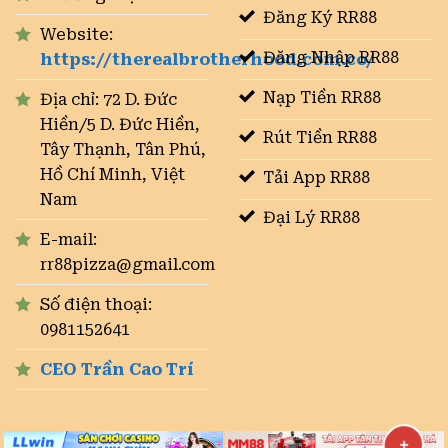
Đăng Ký RR88
Website:
Đăng Nhập RR88
https://therealbrotherhood.com.co/
Nạp Tiền RR88
Địa chỉ:
72 D. Đức
Hiền/5 D. Đức Hiền,
Rút Tiền RR88
Tây Thạnh, Tân Phú,
Hồ Chí Minh, Việt
Tải App RR88
Nam
Đại Lý RR88
E-mail:
rr88pizza@gmail.com
Số điện thoại:
0981152641
CEO Trần Cao Trí
×