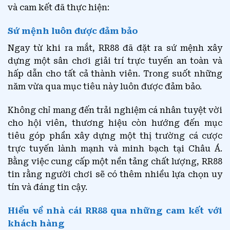
và cam kết đã thực hiện:
Sứ mệnh luôn được đảm bảo
Ngay từ khi ra mắt, RR88 đã đặt ra sứ mệnh xây
dựng một sân chơi giải trí trực tuyến an toàn và
hấp dẫn cho tất cả thành viên. Trong suốt những
năm vừa qua mục tiêu này luôn được đảm bảo.
Không chỉ mang đến trải nghiệm cá nhân tuyệt vời
cho hội viên, thương hiệu còn hướng đến mục
tiêu góp phần xây dựng một thị trường cá cược
trực tuyến lành mạnh và minh bạch tại Châu Á.
Bằng việc cung cấp một nền tảng chất lượng, RR88
tin rằng người chơi sẽ có thêm nhiều lựa chọn uy
tín và đáng tin cậy.
Hiểu về nhà cái RR88 qua những cam kết với
khách hàng