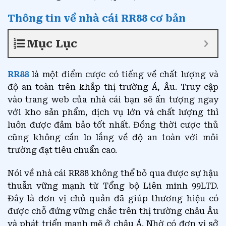
Thông tin về nhà cái RR88 cơ bản
Mục Lục
RR88
là một điểm cược có tiếng về chất lượng và
độ an toàn trên khắp thị trường Á, Âu. Truy cập
vào trang web của nhà cái bạn sẽ ấn tượng ngay
với kho sản phẩm, dịch vụ lớn và chất lượng thì
luôn được đảm bảo tốt nhất. Đồng thời cược thủ
cũng không cần lo lắng về độ an toàn với môi
trường đạt tiêu chuẩn cao.
Nói về nhà cái RR88 không thể bỏ qua được sự hậu
thuẫn vững mạnh từ Tổng bộ Liên minh 99LTD.
Đây là đơn vị chủ quản đã giúp thương hiệu có
được chỗ đứng vững chắc trên thị trường châu Âu
và phát triển mạnh mẽ ở châu Á. Nhờ có đơn vị sở