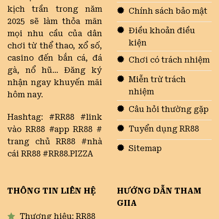
kịch trần trong năm
Chính sách bảo mật
2025 sẽ làm thỏa mãn
Điều khoản điều
mọi nhu cầu của dân
kiện
chơi từ thể thao, xổ số,
casino đến bắn cá, đá
Chơi có trách nhiệm
gà, nổ hũ... Đăng ký
Miễn trừ trách
nhận ngay khuyến mãi
nhiệm
hôm nay.
Câu hỏi thường gặp
Hashtag: #RR88 #link
Tuyển dụng RR88
vào RR88 #app RR88 #
trang chủ RR88 #nhà
Sitemap
cái RR88 #RR88.PIZZA
THÔNG TIN LIÊN HỆ
HƯỚNG DẪN THAM
GIIA
Thương hiệu: RR88