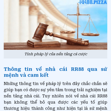
Tính pháp lý của nền tảng cá cược
Thông tin về nhà cái RR88 qua sứ
mệnh và cam kết
Những thông tin về pháp lý trên đây chắc chắn sẽ
giúp bạn có được sự yên tâm trong trải nghiệm tại
nền tảng nhà cái. Tuy nhiên nói về nhà cái RR88
bạn không thể bỏ qua được các yếu tố giúp
thương hiệu thành công như hiện tại là sứ mệnh