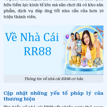
hữu tiềm lực kinh tế lớn mà sân chơi đã có kho sản
phẩm, dịch vụ đáp ứng tốt nhu cầu của hơn 10
triệu thành viên.
Thông tin về nhà cái RR88 cơ bản
Cập nhật những yếu tố pháp lý của
thương hiệu