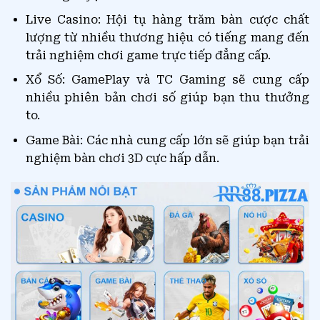
Live Casino: Hội tụ hàng trăm bàn cược chất
lượng từ nhiều thương hiệu có tiếng mang đến
trải nghiệm chơi game trực tiếp đẳng cấp.
Xổ Số: GamePlay và TC Gaming sẽ cung cấp
nhiều phiên bản chơi số giúp bạn thu thưởng
to.
Game Bài: Các nhà cung cấp lớn sẽ giúp bạn trải
nghiệm bàn chơi 3D cực hấp dẫn.