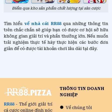
Điểm qua kho sản phẩm chất lượng tại sân cược
Tìm hiểu
về nhà cái RR88
qua những thông tin
trên chắc chắn sẽ giúp bạn có được cơ hội sở hữu
không gian giải trí và phần thưởng lớn. Nếu muốn
trải nghiệm thực tế hãy thực hiện các bước đơn
giản để có được tài khoản chơi lâu dài tại đây.
THÔNG TIN DOANH
NGHIỆP
RR88
- Thế giới giải trí
Về chúng tôi
cá cược online đỉnh nóc