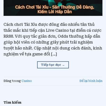
Cách chơi Tài Xỉu được đông đảo nhiều tân thủ
thắc mắc khi tiếp cận Live Casino tại điểm cá cược
RR88. Với quy tắc giản đơn, Odds thưởng hấp dẫn
giúp hội viên có những giây phút trải nghiệm
tuyệt hảo nhất. Cập nhật nội dung cách đánh, kinh
nghiệm về tựa game đổi […]
Tiếp tục đọc
→
Đăng trong
Casino
Để lại bình luận
Tìm kiếm