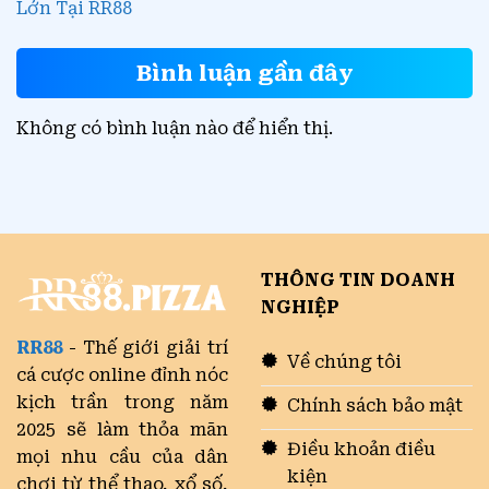
Lớn Tại RR88
Bình luận gần đây
Không có bình luận nào để hiển thị.
THÔNG TIN DOANH
NGHIỆP
RR88
- Thế giới giải trí
Về chúng tôi
cá cược online đỉnh nóc
kịch trần trong năm
Chính sách bảo mật
2025 sẽ làm thỏa mãn
Điều khoản điều
mọi nhu cầu của dân
kiện
chơi từ thể thao, xổ số,