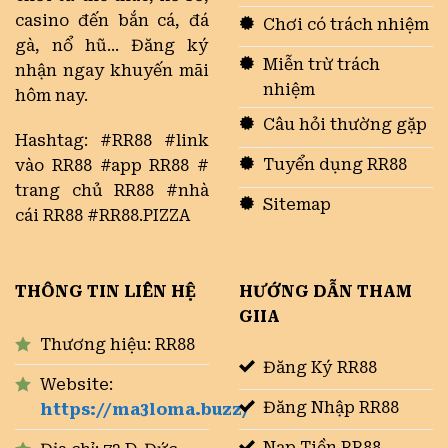
casino đến bắn cá, đá
Chơi có trách nhiệm
gà, nổ hũ... Đăng ký
Miễn trừ trách
nhận ngay khuyến mãi
nhiệm
hôm nay.
Câu hỏi thường gặp
Hashtag: #RR88 #link
Tuyển dụng RR88
vào RR88 #app RR88 #
trang chủ RR88 #nhà
Sitemap
cái RR88 #RR88.PIZZA
THÔNG TIN LIÊN HỆ
HƯỚNG DẪN THAM
GIIA
Thương hiệu: RR88
Đăng Ký RR88
Website:
Đăng Nhập RR88
https://ma3loma.buzz/
Nạp Tiền RR88