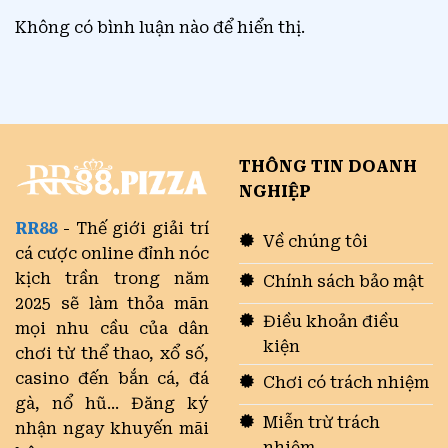
Không có bình luận nào để hiển thị.
THÔNG TIN DOANH
NGHIỆP
RR88
- Thế giới giải trí
Về chúng tôi
cá cược online đỉnh nóc
kịch trần trong năm
Chính sách bảo mật
2025 sẽ làm thỏa mãn
Điều khoản điều
mọi nhu cầu của dân
kiện
chơi từ thể thao, xổ số,
casino đến bắn cá, đá
Chơi có trách nhiệm
gà, nổ hũ... Đăng ký
Miễn trừ trách
nhận ngay khuyến mãi
nhiệm