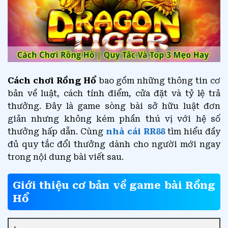
Cách chơi Rồng Hổ
bao gồm những thông tin cơ
bản về luật, cách tính điểm, cửa đặt và tỷ lệ trả
thưởng. Đây là game sòng bài sở hữu luật đơn
giản nhưng không kém phần thú vị với hệ số
thưởng hấp dẫn. Cùng
nhà cái RR88
tìm hiểu đầy
đủ quy tắc đổi thưởng dành cho người mới ngay
trong nội dung bài viết sau.
Giới thiệu cơ bản về game bài Rồng
Hổ