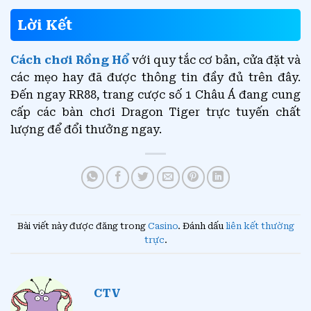
Lời Kết
Cách chơi Rồng Hổ
với quy tắc cơ bản, cửa đặt và
các mẹo hay đã được thông tin đầy đủ trên đây.
Đến ngay RR88, trang cược số 1 Châu Á đang cung
cấp các bàn chơi Dragon Tiger trực tuyến chất
lượng để đổi thưởng ngay.
Bài viết này được đăng trong
Casino
. Đánh dấu
liên kết thường
trực
.
CTV