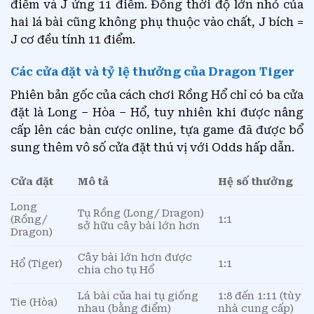
điểm và J ứng 11 điểm. Đồng thời độ lớn nhỏ của
hai lá bài cũng không phụ thuộc vào chất, J bích =
J cơ đều tính 11 điểm.
Các cửa đặt và tỷ lệ thưởng của Dragon Tiger
Phiên bản gốc của cách chơi Rồng Hổ chỉ có ba cửa
đặt là Long – Hòa – Hổ, tuy nhiên khi được nâng
cấp lên các bàn cược online, tựa game đã được bổ
sung thêm vô số cửa đặt thú vị với Odds hấp dẫn.
Cửa đặt
Mô tả
Hệ số thưởng
Long
Tụ Rồng (Long/ Dragon)
(Rồng/
1:1
sở hữu cây bài lớn hơn
Dragon)
Cây bài lớn hơn được
Hổ (Tiger)
1:1
chia cho tụ Hổ
Lá bài của hai tụ giống
1:8 đến 1:11 (tùy
Tie (Hòa)
nhau (bằng điểm)
nhà cung cấp)