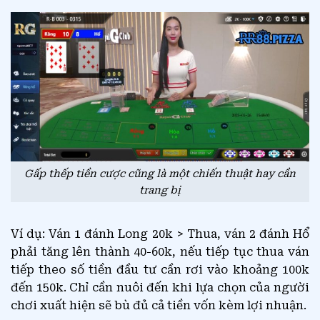
Gấp thếp tiền cược cũng là một chiến thuật hay cần
trang bị
Ví dụ: Ván 1 đánh Long 20k > Thua, ván 2 đánh Hổ
phải tăng lên thành 40-60k, nếu tiếp tục thua ván
tiếp theo số tiền đầu tư cần rơi vào khoảng 100k
đến 150k. Chỉ cần nuôi đến khi lựa chọn của người
chơi xuất hiện sẽ bù đủ cả tiền vốn kèm lợi nhuận.