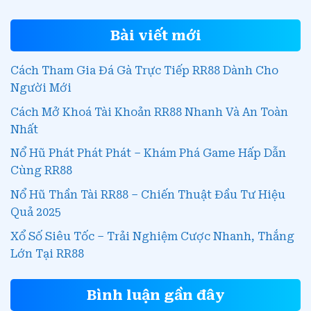
Bài viết mới
Cách Tham Gia Đá Gà Trực Tiếp RR88 Dành Cho
Người Mới
Cách Mở Khoá Tài Khoản RR88 Nhanh Và An Toàn
Nhất
Nổ Hũ Phát Phát Phát – Khám Phá Game Hấp Dẫn
Cùng RR88
Nổ Hũ Thần Tài RR88 – Chiến Thuật Đầu Tư Hiệu
Quả 2025
Xổ Số Siêu Tốc – Trải Nghiệm Cược Nhanh, Thắng
Lớn Tại RR88
Bình luận gần đây