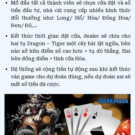
Mở đầu tất cả thành viên sẽ chọn cửa đặt và số
tiền đầu tư, nhà cái cung cấp nhiều hình thức
đổi thưởng như: Long/ Hổ/ Hòa/ Đồng Hoa/
Đen/ Đỏ,…
Kết thúc thời gian đặt cửa, dealer sẽ chia cho
hai tụ Dragon – Tiger một cây bài lật ngửa, bên
nào sở hữu điểm số cao hơn > tụ đó thắng. Hai
bên đồng điểm > tính cửa Hòa.
Hệ thống sẽ cộng tiền tự động sau khi kết thúc
ván game cho dự đoán đúng, nếu dự đoán sai sẽ
mất số tiền đã cược.