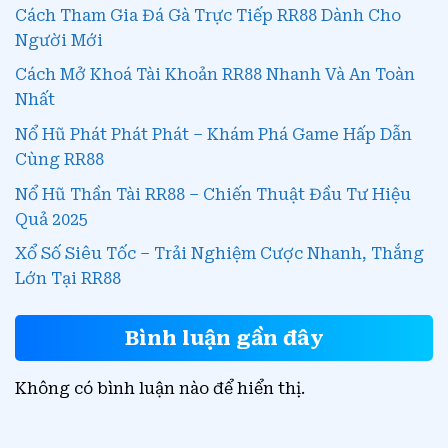
Cách Tham Gia Đá Gà Trực Tiếp RR88 Dành Cho
Người Mới
Cách Mở Khoá Tài Khoản RR88 Nhanh Và An Toàn
Nhất
Nổ Hũ Phát Phát Phát – Khám Phá Game Hấp Dẫn
Cùng RR88
Nổ Hũ Thần Tài RR88 – Chiến Thuật Đầu Tư Hiệu
Quả 2025
Xổ Số Siêu Tốc – Trải Nghiệm Cược Nhanh, Thắng
Lớn Tại RR88
Bình luận gần đây
Không có bình luận nào để hiển thị.