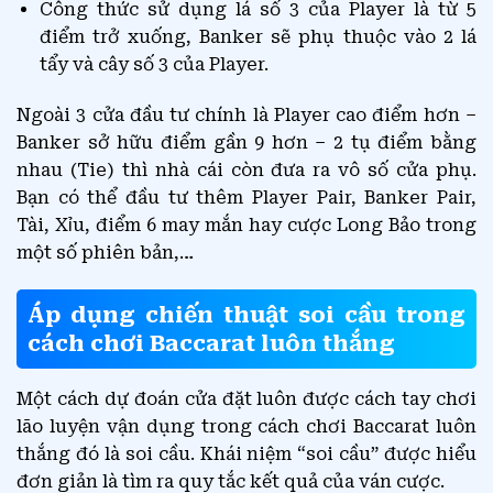
Công thức sử dụng lá số 3 của Player là từ 5
điểm trở xuống, Banker sẽ phụ thuộc vào 2 lá
tẩy và cây số 3 của Player.
Ngoài 3 cửa đầu tư chính là Player cao điểm hơn –
Banker sở hữu điểm gần 9 hơn – 2 tụ điểm bằng
nhau (Tie) thì nhà cái còn đưa ra vô số cửa phụ.
Bạn có thể đầu tư thêm Player Pair, Banker Pair,
Tài, Xỉu, điểm 6 may mắn hay cược Long Bảo trong
một số phiên bản,…
Áp dụng chiến thuật soi cầu trong
cách chơi Baccarat luôn thắng
Một cách dự đoán cửa đặt luôn được cách tay chơi
lão luyện vận dụng trong cách chơi Baccarat luôn
thắng đó là soi cầu. Khái niệm “soi cầu” được hiểu
đơn giản là tìm ra quy tắc kết quả của ván cược.