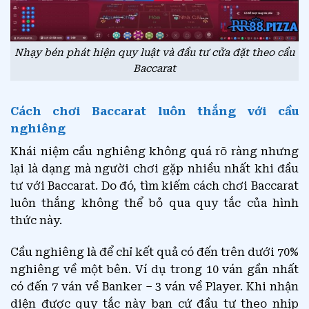
Nhạy bén phát hiện quy luật và đầu tư cửa đặt theo cầu
Baccarat
Cách chơi Baccarat luôn thắng với cầu
nghiêng
Khái niệm cầu nghiêng không quá rõ ràng nhưng
lại là dạng mà người chơi gặp nhiều nhất khi đầu
tư với Baccarat. Do đó, tìm kiếm cách chơi Baccarat
luôn thắng không thể bỏ qua quy tắc của hình
thức này.
Cầu nghiêng là để chỉ kết quả có đến trên dưới 70%
nghiêng về một bên. Ví dụ trong 10 ván gần nhất
có đến 7 ván về Banker – 3 ván về Player. Khi nhận
diện được quy tắc này bạn cứ đầu tư theo nhịp