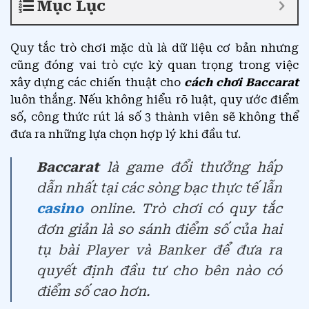
Mục Lục
Quy tắc trò chơi mặc dù là dữ liệu cơ bản nhưng
cũng đóng vai trò cực kỳ quan trọng trong việc
xây dựng các chiến thuật cho
cách chơi Baccarat
luôn thắng. Nếu không hiểu rõ luật, quy ước điểm
số, công thức rút lá số 3 thành viên sẽ không thể
đưa ra những lựa chọn hợp lý khi đầu tư.
Baccarat
là game đổi thưởng hấp
dẫn nhất tại các sòng bạc thực tế lẫn
casino
online. Trò chơi có quy tắc
đơn giản là so sánh điểm số của hai
tụ bài Player và Banker để đưa ra
quyết định đầu tư cho bên nào có
điểm số cao hơn.