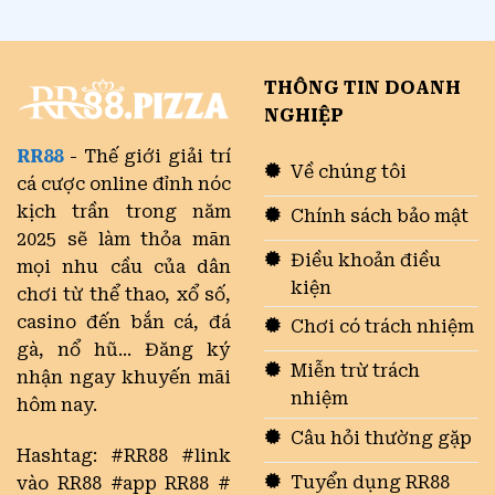
THÔNG TIN DOANH
NGHIỆP
RR88
- Thế giới giải trí
Về chúng tôi
cá cược online đỉnh nóc
kịch trần trong năm
Chính sách bảo mật
2025 sẽ làm thỏa mãn
Điều khoản điều
mọi nhu cầu của dân
kiện
chơi từ thể thao, xổ số,
casino đến bắn cá, đá
Chơi có trách nhiệm
gà, nổ hũ... Đăng ký
Miễn trừ trách
nhận ngay khuyến mãi
nhiệm
hôm nay.
Câu hỏi thường gặp
Hashtag: #RR88 #link
Tuyển dụng RR88
vào RR88 #app RR88 #