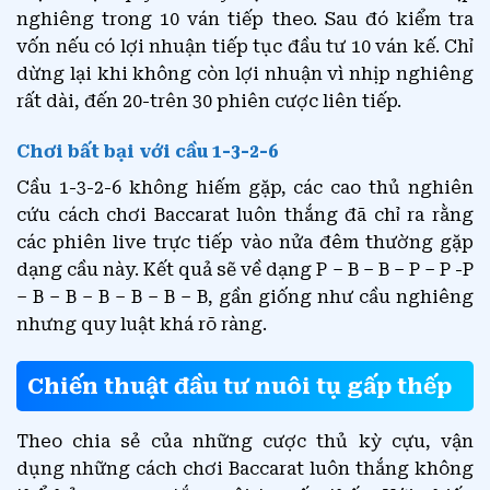
nghiêng trong 10 ván tiếp theo. Sau đó kiểm tra
vốn nếu có lợi nhuận tiếp tục đầu tư 10 ván kế. Chỉ
dừng lại khi không còn lợi nhuận vì nhịp nghiêng
rất dài, đến 20-trên 30 phiên cược liên tiếp.
Chơi bất bại với cầu 1-3-2-6
Cầu 1-3-2-6 không hiếm gặp, các cao thủ nghiên
cứu cách chơi Baccarat luôn thắng đã chỉ ra rằng
các phiên live trực tiếp vào nửa đêm thường gặp
dạng cầu này. Kết quả sẽ về dạng P – B – B – P – P -P
– B – B – B – B – B – B, gần giống như cầu nghiêng
nhưng quy luật khá rõ ràng.
Chiến thuật đầu tư nuôi tụ gấp thếp
Theo chia sẻ của những cược thủ kỳ cựu, vận
dụng những cách chơi Baccarat luôn thắng không