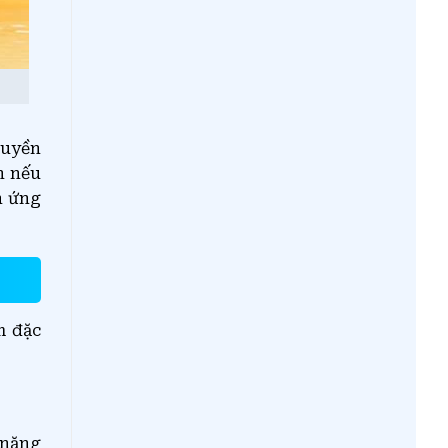
ruyền
n nếu
n ứng
m đặc
 năng