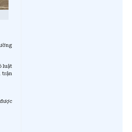
rường
 luật
 trận
 được