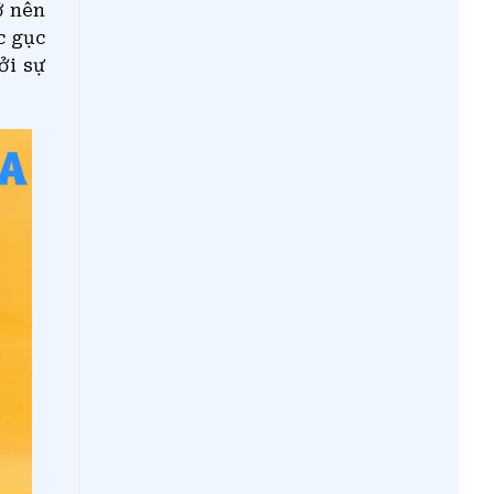
ở nên
c gục
ởi sự