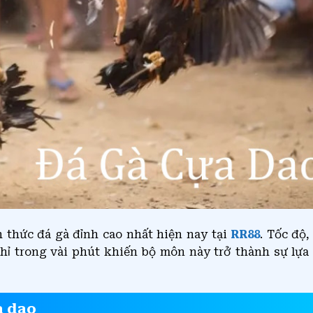
 thức đá gà đỉnh cao nhất hiện nay tại
RR88
. Tốc độ,
hỉ trong vài phút khiến bộ môn này trở thành sự lựa
a dao