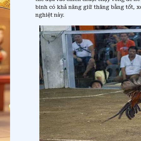
binh có khả năng giữ thăng bằng tốt, x
nghiệt này.