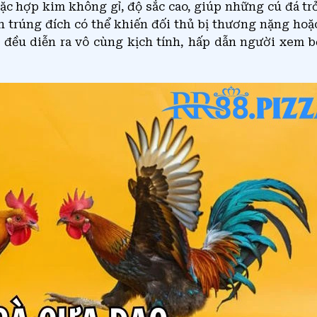
ặc hợp kim không gỉ, độ sắc cao, giúp những cú đá tr
 trúng đích có thể khiến đối thủ bị thương nặng hoặ
u đều diễn ra vô cùng kịch tính, hấp dẫn người xem b