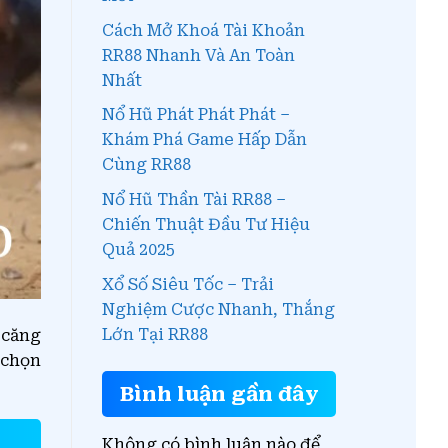
Cách Mở Khoá Tài Khoản
RR88 Nhanh Và An Toàn
Nhất
Nổ Hũ Phát Phát Phát –
Khám Phá Game Hấp Dẫn
Cùng RR88
Nổ Hũ Thần Tài RR88 –
Chiến Thuật Đầu Tư Hiệu
Quả 2025
Xổ Số Siêu Tốc – Trải
Nghiệm Cược Nhanh, Thắng
Lớn Tại RR88
 căng
 chọn
Bình luận gần đây
Không có bình luận nào để