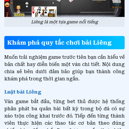
Liêng là một tựa game nổi tiếng
Khám phá quy tắc chơi bài Liêng
Muốn trải nghiệm game trước tiên bạn cần hiểu về
bản chất hay diễn biến một ván chi tiết. Nội dung
chia sẻ bên dưới đảm bảo giúp bạn thành công
khám phá trong thời gian ngắn.
Luật bài Liêng
Ván game bắt đầu, từng bet thủ được hệ thống
phân phát ba quân bài bất kỳ trong bộ đã có sự
xáo trộn công khai trước đó. Tiếp đến từng thành
viên thực hiện các thao tác cơ bản theo đúng