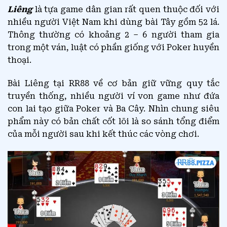
Liêng
là tựa game dân gian rất quen thuộc đối với
nhiều người Việt Nam khi dùng bài Tây gồm 52 lá.
Thông thường có khoảng 2 – 6 người tham gia
trong một ván, luật có phần giống với Poker huyền
thoại.
Bài Liêng tại RR88 về cơ bản giữ vững quy tắc
truyền thống, nhiều người ví von game như đứa
con lai tạo giữa Poker và Ba Cây. Nhìn chung siêu
phẩm này có bản chất cốt lõi là so sánh tổng điểm
của mỗi người sau khi kết thúc các vòng chơi.