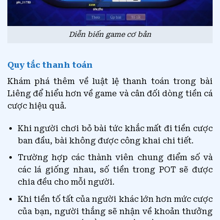
Diễn biến game cơ bản
Quy tắc thanh toán
Khám phá thêm về luật lệ thanh toán trong bài
Liêng để hiểu hơn về game và cân đối dòng tiền cá
cược hiệu quả.
Khi người chơi bỏ bài tức khắc mất đi tiền cược
ban đầu, bài không được công khai chi tiết.
Trường hợp các thành viên chung điểm số và
các lá giống nhau, số tiền trong POT sẽ được
chia đều cho mỗi người.
Khi tiền tố tất của người khác lớn hơn mức cược
của bạn, người thắng sẽ nhận về khoản thưởng