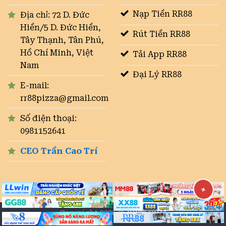
Nạp Tiền RR88
Địa chỉ:
72 D. Đức
Hiền/5 D. Đức Hiền,
Rút Tiền RR88
Tây Thạnh, Tân Phú,
Hồ Chí Minh, Việt
Tải App RR88
Nam
Đại Lý RR88
E-mail:
rr88pizza@gmail.com
Số điện thoại:
0981152641
CEO Trần Cao Trí
×
Copyright 2026 ©
RR88.COM