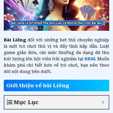
Bài Liêng
đối với những bet thủ chuyên nghiệp
là một trò chơi thú vị và đầy tính hấp dẫn. Luật
game giản đơn, các mức thưởng đa dạng đã thu
hút lượng lớn hội viên trải nghiệm tại
RR88
. Muốn
khám phá chi tiết hơn về trò chơi, bạn nên theo
dõi nội dung bên dưới.
Giới thiệu về bài Liêng
Mục Lục